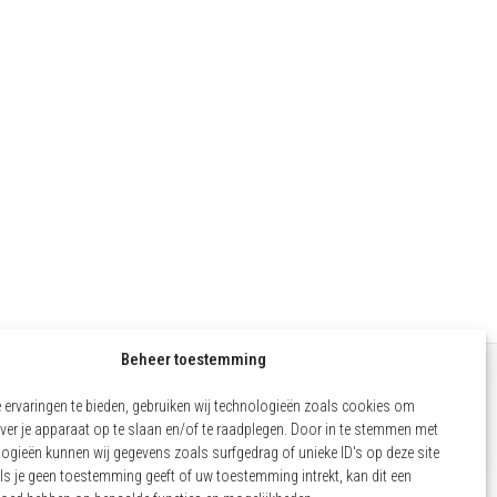
Beheer toestemming
ervaringen te bieden, gebruiken wij technologieën zoals cookies om
COOKIEBELEID (EU)
ver je apparaat op te slaan en/of te raadplegen. Door in te stemmen met
WETTELIJKE VERMELDINGEN
ogieën kunnen wij gegevens zoals surfgedrag of unieke ID's op deze site
ls je geen toestemming geeft of uw toestemming intrekt, kan dit een
BEHEER VAN COOKIES