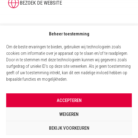
BEZOEK DE WEBSITE
Beheer toestemming
Om de beste ervaringen te bieden, gebruiken wij technologieën zoals
cookies om informatie over je apparaat op te slaan en/of te raadplegen.
Door in te stemmen met deze technologieën kunnen wij gegevens zoals
surfgedrag of unieke ID's op deze site verwerken. Als je geen toestemming
geeft of uw toestemming intrekt, kan dit een nadelige invloed hebben op
bepaalde functies en mogelijkheden.
COOKIEBELEID (EU)
ACCEPTEREN
WETTELIJKE VERMELDINGEN
WEIGEREN
BEHEER VAN COOKIES
BEKIJK VOORKEUREN
©
2026 Consumers Vote